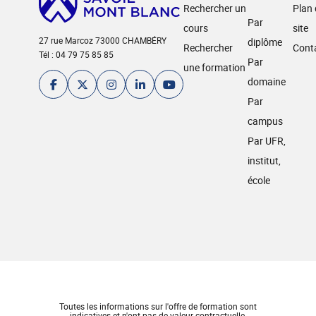
Rechercher un
Plan
Par
cours
site
27 rue Marcoz 73000 CHAMBÉRY
diplôme
Rechercher
Cont
Tél : 04 79 75 85 85
Par
une formation
domaine
Par
campus
Par UFR,
institut,
école
Toutes les informations sur l'offre de formation sont
indicatives et n'ont pas de valeur contractuelle.