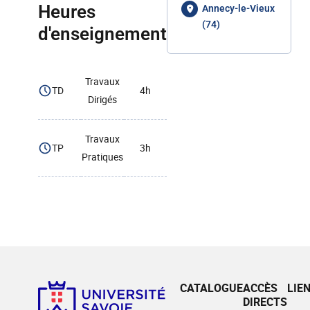
Heures
Annecy-le-Vieux
(74)
d'enseignement
Travaux
TD
4h
Dirigés
Travaux
TP
3h
Pratiques
CATALOGUE
ACCÈS
LIE
DIRECTS