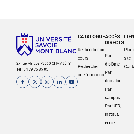
CATALOGUE
ACCÈS
LIE
DIRECTS
Rechercher un
Plan
Par
cours
site
27 rue Marcoz 73000 CHAMBÉRY
diplôme
Rechercher
Cont
Tél : 04 79 75 85 85
Par
une formation
domaine
Par
campus
Par UFR,
institut,
école