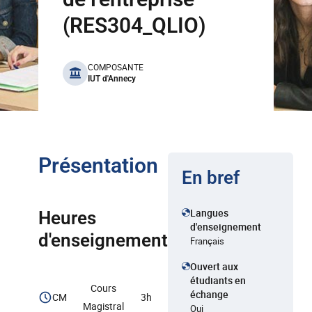
(RES304_QLIO)
benefits
COMPOSANTE
IUT d'Annecy
Présentation
En bref
Langues
Heures
d'enseignement
d'enseignement
Français
Ouvert aux
étudiants en
Cours
échange
CM
3h
Magistral
Oui