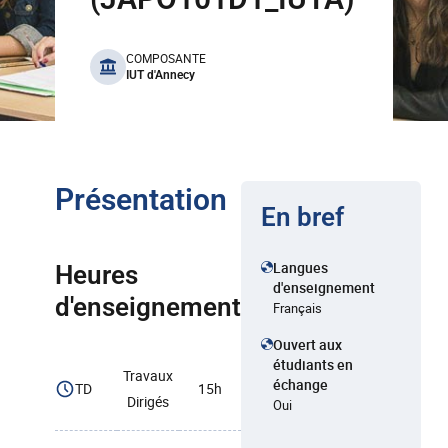
benefits
COMPOSANTE
IUT d'Annecy
Présentation
En bref
Langues
Heures
d'enseignement
d'enseignement
Français
Ouvert aux
étudiants en
Travaux
échange
TD
15h
Dirigés
Oui