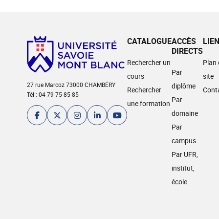
CATALOGUE
ACCÈS
LIE
DIRECTS
Rechercher un
Plan
Par
cours
site
27 rue Marcoz 73000 CHAMBÉRY
diplôme
Rechercher
Cont
Tél : 04 79 75 85 85
Par
une formation
domaine
Par
campus
Par UFR,
institut,
école