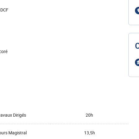
 CDCF
coré
ravaux Dirigés
20h
urs Magistral
13,5h