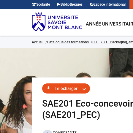
Scolarité
Bibliothèques
Espace international
ANNÉE UNIVERSITAI
Accueil
Catalogue des formations
BUT
BUT Packaging, em
Télécharger
SAE201 Eco-concevoir 
(SAE201_PEC)
COMPOSANTE