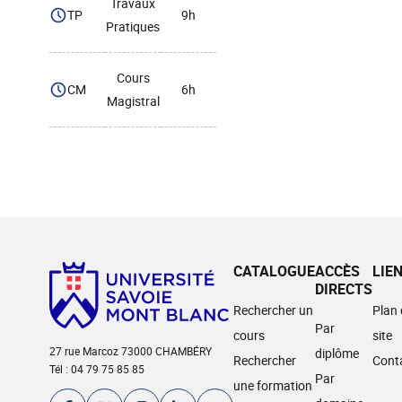
Travaux
TP
9h
Pratiques
Cours
CM
6h
Magistral
CATALOGUE
ACCÈS
LIE
DIRECTS
Rechercher un
Plan
Par
cours
site
27 rue Marcoz 73000 CHAMBÉRY
diplôme
Rechercher
Cont
Tél : 04 79 75 85 85
Par
une formation