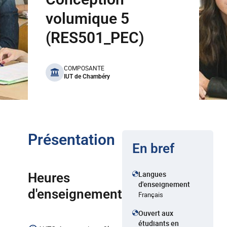
volumique 5
(RES501_PEC)
benefits
COMPOSANTE
IUT de Chambéry
Présentation
En bref
Langues
Heures
d'enseignement
d'enseignement
Français
Ouvert aux
étudiants en