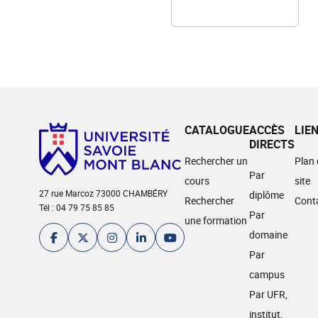
CATALOGUE
ACCÈS
LIE
DIRECTS
Rechercher un
Plan
Par
cours
site
27 rue Marcoz 73000 CHAMBÉRY
diplôme
Rechercher
Cont
Tél : 04 79 75 85 85
Par
une formation
domaine
Par
campus
Par UFR,
institut,