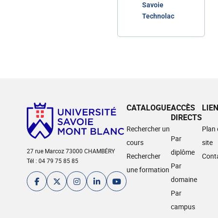
Savoie
Technolac
CATALOGUE
ACCÈS
LIE
DIRECTS
Rechercher un
Plan
Par
cours
site
27 rue Marcoz 73000 CHAMBÉRY
diplôme
Rechercher
Cont
Tél : 04 79 75 85 85
Par
une formation
domaine
Par
campus