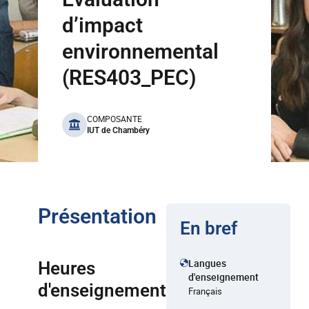
d’impact
environnemental
(RES403_PEC)
benefits
COMPOSANTE
IUT de Chambéry
Présentation
En bref
Langues
Heures
d'enseignement
d'enseignement
Français