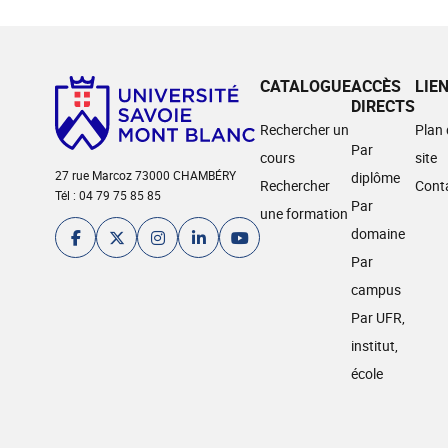
CATALOGUE
ACCÈS
LIE
DIRECTS
Rechercher un
Plan
Par
cours
site
27 rue Marcoz 73000 CHAMBÉRY
diplôme
Rechercher
Cont
Tél : 04 79 75 85 85
Par
une formation
domaine
Par
campus
Par UFR,
institut,
école