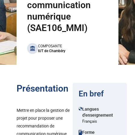
communication
numérique
(SAE106_MMI)
benefits
COMPOSANTE
IUT de Chambéry
Présentation
En bref
Langues
Mettre en place la gestion de
d'enseignement
projet pour proposer une
Français
recommandation de
Forme
communication numérique.