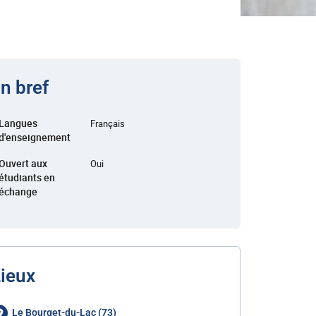
n bref
Langues
Français
d'enseignement
Ouvert aux
Oui
étudiants en
échange
ieux
Le Bourget-du-Lac (73)