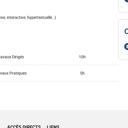
ive, interactive, hypertextuelle…)
ravaux Dirigés
10h
vaux Pratiques
5h
ACCÈS DIRECTS
LIENS