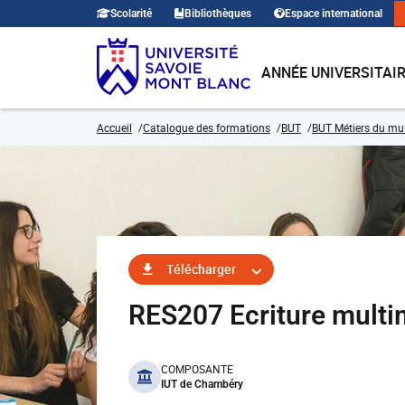
Scolarité
Bibliothèques
Espace international
ANNÉE UNIVERSITAI
Accueil
Catalogue des formations
BUT
BUT Métiers du mult
Télécharger
RES207 Ecriture multi
benefits
COMPOSANTE
IUT de Chambéry