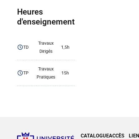
Heures
d'enseignement
Travaux
TD
1,5h
Dirigés
Travaux
TP
15h
Pratiques
CATALOGUE
ACCÈS
LIE