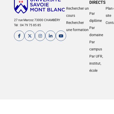
DIRECTS
Rechercher un
Plan
Par
cours
site
27 rue Marcoz 73000 CHAMBÉRY
diplôme
Rechercher
Cont
Tél : 04 79 75 85 85
Par
une formation
domaine
Par
campus
Par UFR,
institut,
école