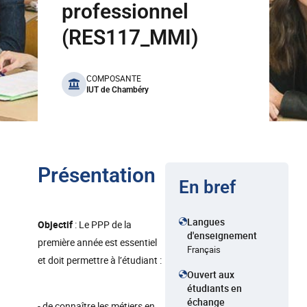
professionnel
(RES117_MMI)
benefits
COMPOSANTE
IUT de Chambéry
Présentation
En bref
Langues
Objectif
: Le PPP de la
d'enseignement
première année est essentiel
Français
et doit permettre à l’étudiant :
Ouvert aux
étudiants en
échange
- de connaître les métiers en