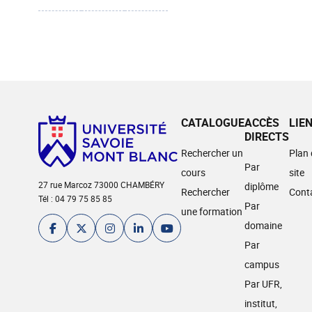
CATALOGUE
ACCÈS
LIE
DIRECTS
Rechercher un
Plan
Par
cours
site
27 rue Marcoz 73000 CHAMBÉRY
diplôme
Rechercher
Cont
Tél : 04 79 75 85 85
Par
une formation
domaine
Par
campus
Par UFR,
institut,