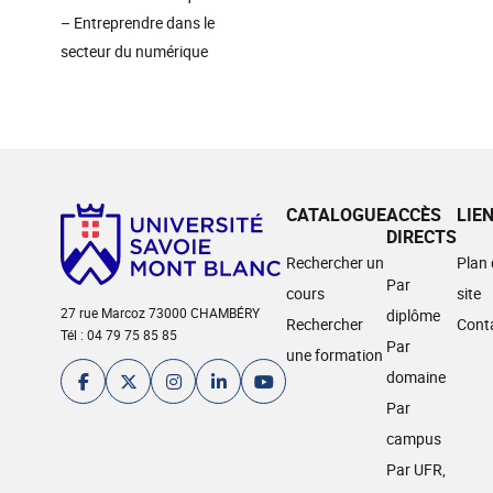
– Entreprendre dans le
secteur du numérique
CATALOGUE
ACCÈS
LIE
DIRECTS
Rechercher un
Plan
Par
cours
site
27 rue Marcoz 73000 CHAMBÉRY
diplôme
Rechercher
Cont
Tél : 04 79 75 85 85
Par
une formation
domaine
Par
campus
Par UFR,