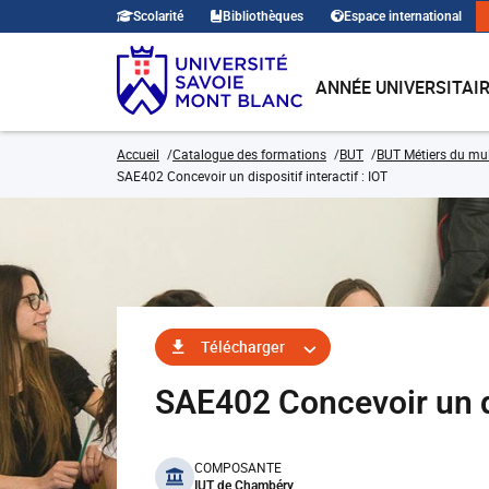
Scolarité
Bibliothèques
Espace international
ANNÉE UNIVERSITAI
Accueil
Catalogue des formations
BUT
BUT Métiers du mult
SAE402 Concevoir un dispositif interactif : IOT
Télécharger
SAE402 Concevoir un d
benefits
COMPOSANTE
IUT de Chambéry