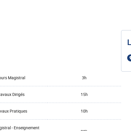
L
urs Magistral
3h
ravaux Dirigés
15h
vaux Pratiques
10h
istral - Enseignement