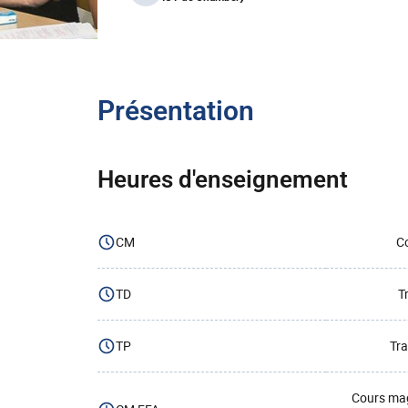
Présentation
Heures d'enseignement
CM
Co
TD
T
TP
Tra
Cours mag