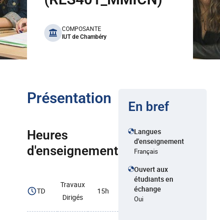
benefits
COMPOSANTE
IUT de Chambéry
Présentation
En bref
Langues
Heures
d'enseignement
d'enseignement
Français
Ouvert aux
étudiants en
Travaux
échange
TD
15h
Dirigés
Oui