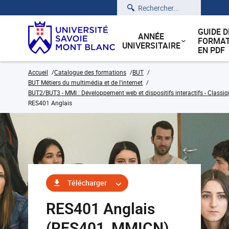
Rechercher
GUIDE D
ANNÉE
FORMAT
UNIVERSITAIRE
EN PDF
Accueil
Catalogue des formations
BUT
BUT Métiers du multimédia et de l'internet
BUT2/BUT3 - MMI : Développement web et dispositifs interactifs - Classiq
RES401 Anglais
Télécharger
RES401 Anglais
(RES401_MMICN)