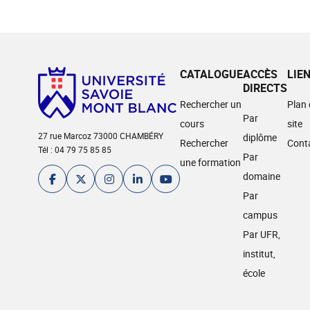
CATALOGUE
ACCÈS
LIE
DIRECTS
Rechercher un
Plan
Par
cours
site
27 rue Marcoz 73000 CHAMBÉRY
diplôme
Rechercher
Cont
Tél : 04 79 75 85 85
Par
une formation
domaine
Par
campus
Par UFR,
institut,
école