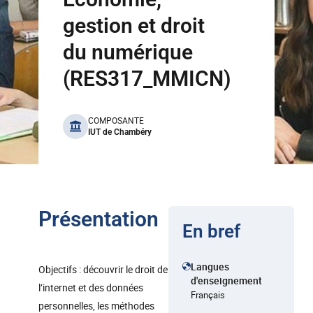
gestion et droit
du numérique
(RES317_MMICN)
benefits
COMPOSANTE
IUT de Chambéry
Présentation
En bref
Langues
Objectifs : découvrir le droit de
d'enseignement
l’internet et des données
Français
personnelles, les méthodes