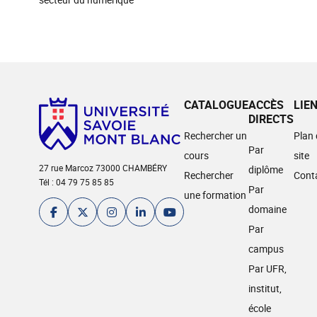
CATALOGUE
ACCÈS
LIE
DIRECTS
Rechercher un
Plan
Par
cours
site
27 rue Marcoz 73000 CHAMBÉRY
diplôme
Rechercher
Cont
Tél : 04 79 75 85 85
Par
une formation
domaine
Par
campus
Par UFR,
institut,
école