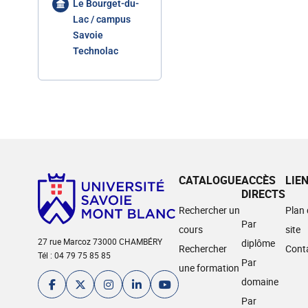
Le Bourget-du-
Lac / campus
Savoie
Technolac
CATALOGUE
ACCÈS
LIE
DIRECTS
Rechercher un
Plan
Par
cours
site
27 rue Marcoz 73000 CHAMBÉRY
diplôme
Rechercher
Cont
Tél : 04 79 75 85 85
Par
une formation
domaine
Par