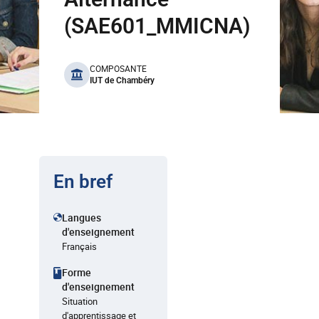
(SAE601_MMICNA)
benefits
COMPOSANTE
IUT de Chambéry
En bref
Langues
d'enseignement
Français
Forme
d'enseignement
Situation
d'apprentissage et