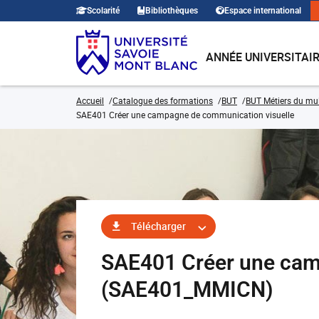
Scolarité
Bibliothèques
Espace international
ANNÉE UNIVERSITAI
Accueil
Catalogue des formations
BUT
BUT Métiers du mult
SAE401 Créer une campagne de communication visuelle
Télécharger
SAE401 Créer une cam
(SAE401_MMICN)