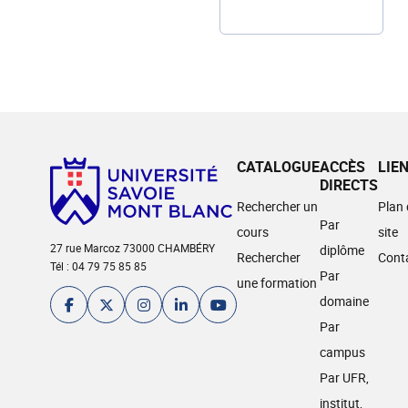
CATALOGUE
ACCÈS
LIE
DIRECTS
Rechercher un
Plan
Par
cours
site
27 rue Marcoz 73000 CHAMBÉRY
diplôme
Rechercher
Cont
Tél : 04 79 75 85 85
Par
une formation
domaine
Par
campus
Par UFR,
institut,