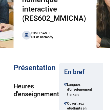
interactive
(RES602_MMICNA)
benefits
COMPOSANTE
IUT de Chambéry
Présentation
En bref
Langues
Heures
d'enseignement
d'enseignement
Français
Ouvert aux
étudiants en