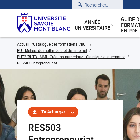
Rechercher
GUIDE D
ANNÉE
FORMAT
UNIVERSITAIRE
EN PDF
Accueil
Catalogue des formations
BUT
BUT Métiers du multimédia et de l'internet
BUT2/BUT3 - MMI : Création numérique - Classique et alternance
RES503 Entrepreneuriat
Télécharger
RES503
Entrepreneuriat