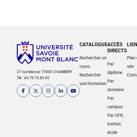
CATALOGUE
ACCÈS
LIE
DIRECTS
Rechercher un
Plan
Par
cours
site
27 rue Marcoz 73000 CHAMBÉRY
diplôme
Rechercher
Cont
Tél : 04 79 75 85 85
Par
une formation
domaine
Par
campus
Par UFR,
institut,
école