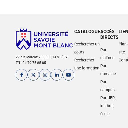
CATALOGUE
ACCÈS
LIE
DIRECTS
Rechercher un
Plan
Par
cours
site
27 rue Marcoz 73000 CHAMBÉRY
diplôme
Rechercher
Cont
Tél : 04 79 75 85 85
Par
une formation
domaine
Par
campus
Par UFR,
institut,
école