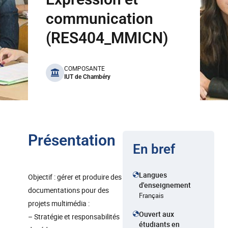
communication
(RES404_MMICN)
benefits
COMPOSANTE
IUT de Chambéry
Présentation
En bref
Langues
Objectif : gérer et produire des
d'enseignement
documentations pour des
Français
projets multimédia :
Ouvert aux
– Stratégie et responsabilités
étudiants en