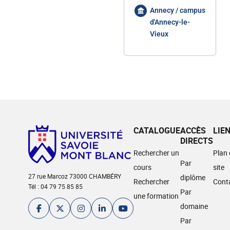
Annecy / campus
d'Annecy-le-
Vieux
CATALOGUE
ACCÈS
LIE
DIRECTS
Rechercher un
Plan
Par
cours
site
27 rue Marcoz 73000 CHAMBÉRY
diplôme
Rechercher
Cont
Tél : 04 79 75 85 85
Par
une formation
domaine
Par