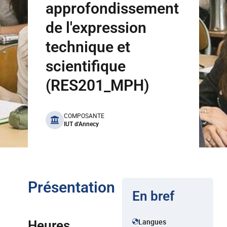
approfondissement
de l'expression
technique et
scientifique
(RES201_MPH)
benefits
COMPOSANTE
IUT d'Annecy
Présentation
En bref
Langues
Heures