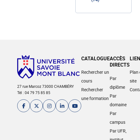
CATALOGUE
ACCÈS
LIE
DIRECTS
Rechercher un
Plan
Par
cours
site
27 rue Marcoz 73000 CHAMBÉRY
diplôme
Rechercher
Cont
Tél : 04 79 75 85 85
Par
une formation
domaine
Par
campus
Par UFR,
institut,