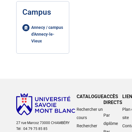
Campus
Annecy / campus
d'Annecy-le-
Vieux
CATALOGUE
ACCÈS
LIE
DIRECTS
Rechercher un
Plan
Par
cours
site
27 rue Marcoz 73000 CHAMBÉRY
diplôme
Rechercher
Cont
Tél : 04 79 75 85 85
Par