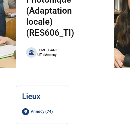
(Adaptation
locale)
(RES606_TI)
benefits
COMPOSANTE
IUT d'Annecy
Lieux
Annecy (74)