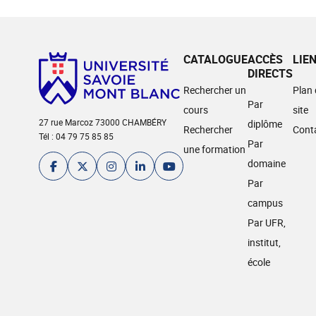
CATALOGUE
ACCÈS
LIE
DIRECTS
Rechercher un
Plan
Par
cours
site
27 rue Marcoz 73000 CHAMBÉRY
diplôme
Rechercher
Cont
Tél : 04 79 75 85 85
Par
une formation
domaine
Par
campus
Par UFR,
institut,
école