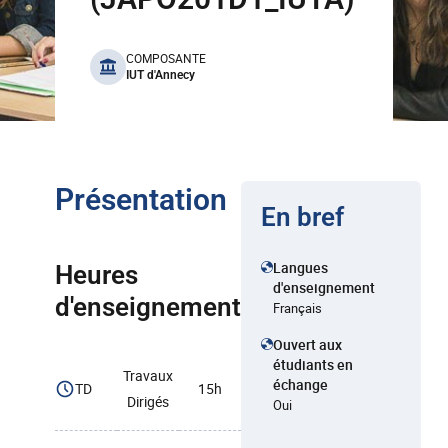
benefits
COMPOSANTE
IUT d'Annecy
Présentation
En bref
Langues
Heures
d'enseignement
d'enseignement
Français
Ouvert aux
étudiants en
Travaux
échange
TD
15h
Dirigés
Oui