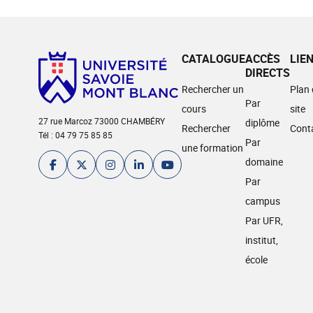
CATALOGUE
ACCÈS
LIE
DIRECTS
Rechercher un
Plan
Par
cours
site
27 rue Marcoz 73000 CHAMBÉRY
diplôme
Rechercher
Cont
Tél : 04 79 75 85 85
Par
une formation
domaine
Par
campus
Par UFR,
institut,
école