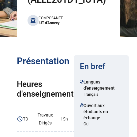
benefits
COMPOSANTE
IUT d'Annecy
Présentation
En bref
Langues
Heures
d'enseignement
d'enseignement
Français
Ouvert aux
étudiants en
Travaux
échange
TD
15h
Dirigés
Oui