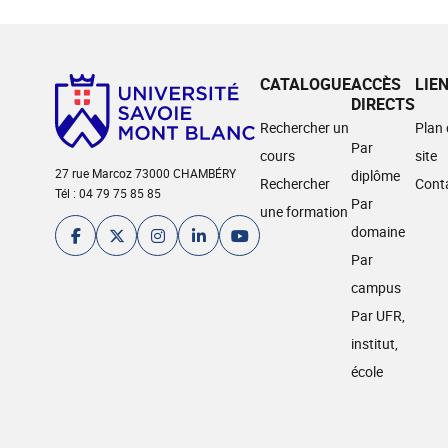
CATALOGUE
ACCÈS
LIE
DIRECTS
Rechercher un
Plan
Par
cours
site
27 rue Marcoz 73000 CHAMBÉRY
diplôme
Rechercher
Cont
Tél : 04 79 75 85 85
Par
une formation
domaine
Par
campus
Par UFR,
institut,
école