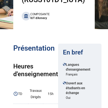
benefits
COMPOSANTE
IUT d'Annecy
Présentation
En bref
Langues
Heures
d'enseignement
d'enseignement
Français
Ouvert aux
étudiants en
Travaux
échange
TD
15h
Dirigés
Oui