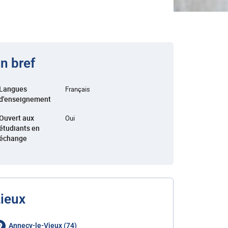
n bref
Langues
Français
d'enseignement
Ouvert aux
Oui
étudiants en
échange
ieux
Annecy-le-Vieux (74)