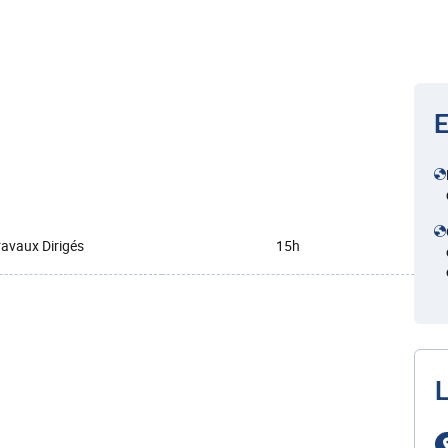
E
ravaux Dirigés
15h
L