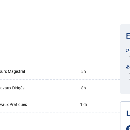
E
urs Magistral
5h
ravaux Dirigés
8h
vaux Pratiques
12h
L