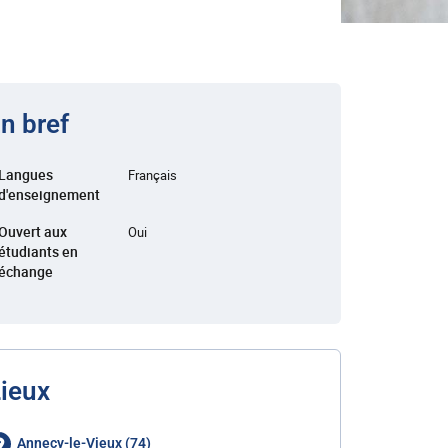
n bref
Langues
Français
d'enseignement
Ouvert aux
Oui
étudiants en
échange
ieux
Annecy-le-Vieux (74)