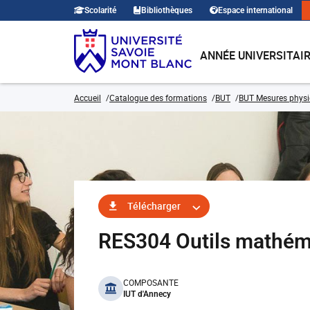
Scolarité
Bibliothèques
Espace international
ANNÉE UNIVERSITAI
Accueil
Catalogue des formations
BUT
BUT Mesures phys
Télécharger
RES304 Outils mathéma
benefits
COMPOSANTE
IUT d'Annecy