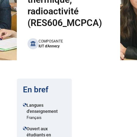
radioactivité
(RES606_MCPCA)
benefits
COMPOSANTE
IUT d'Annecy
En bref
Langues
d'enseignement
Français
Ouvert aux
étudiants en