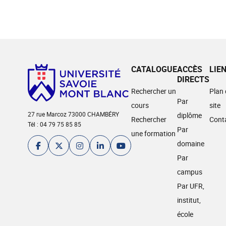
CATALOGUE
ACCÈS
LIE
DIRECTS
Rechercher un
Plan
Par
cours
site
27 rue Marcoz 73000 CHAMBÉRY
diplôme
Rechercher
Cont
Tél : 04 79 75 85 85
Par
une formation
domaine
Par
campus
Par UFR,
institut,
école