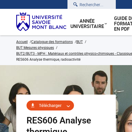
Rechercher
GUIDE D
ANNÉE
FORMAT
UNIVERSITAIRE
EN PDF
Accueil
Catalogue des formations
BUT
BUT Mesures physiques
BUT2/BUT3 - MPH : Matériaux et contrôles physico-chimiques - Classique
RES606 Analyse thermique, radioactivité
Télécharger
RES606 Analyse
thermique,