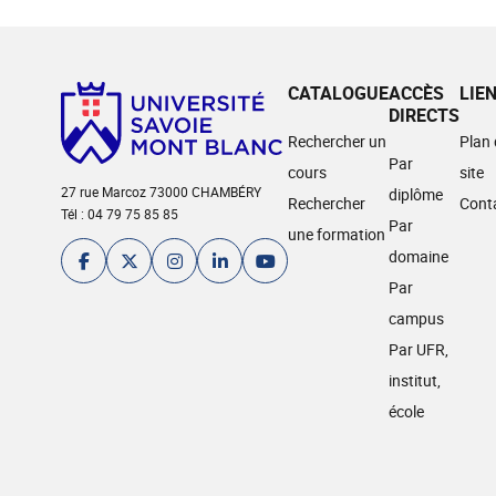
CATALOGUE
ACCÈS
LIE
DIRECTS
Rechercher un
Plan
Par
cours
site
27 rue Marcoz 73000 CHAMBÉRY
diplôme
Rechercher
Cont
Tél : 04 79 75 85 85
Par
une formation
domaine
Par
campus
Par UFR,
institut,
école