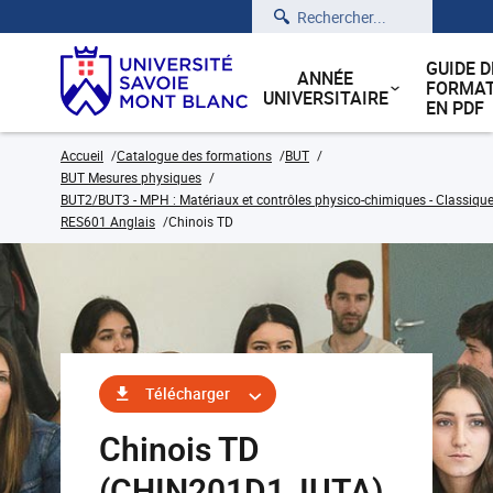
Rechercher
GUIDE D
ANNÉE
FORMAT
UNIVERSITAIRE
EN PDF
Accueil
Catalogue des formations
BUT
BUT Mesures physiques
BUT2/BUT3 - MPH : Matériaux et contrôles physico-chimiques - Classique
RES601 Anglais
Chinois TD
Télécharger
Chinois TD
(CHIN201D1_IUTA)