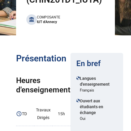
benefits
COMPOSANTE
IUT d'Annecy
Présentation
En bref
Langues
Heures
d'enseignement
d'enseignement
Français
Ouvert aux
étudiants en
Travaux
échange
TD
15h
Dirigés
Oui