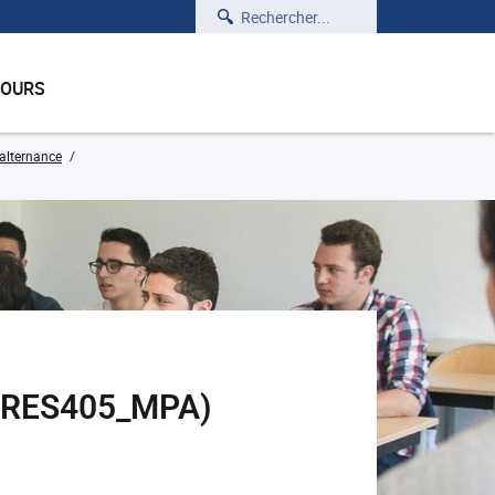
Rechercher
COURS
 alternance
e (RES405_MPA)