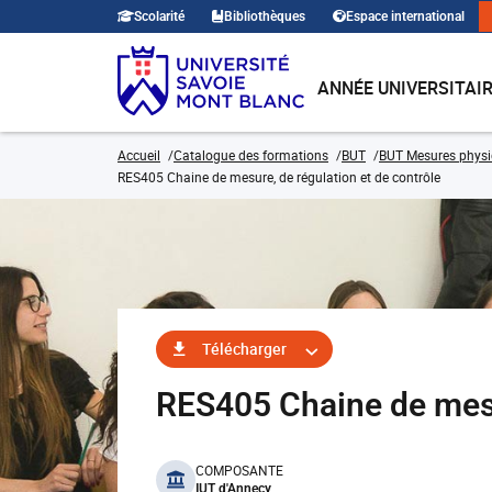
Scolarité
Bibliothèques
Espace international
ANNÉE UNIVERSITAI
Accueil
Catalogue des formations
BUT
BUT Mesures phys
RES405 Chaine de mesure, de régulation et de contrôle
Télécharger
RES405 Chaine de mesu
benefits
COMPOSANTE
IUT d'Annecy