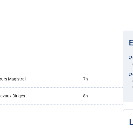
E
urs Magistral
7h
ravaux Dirigés
8h
L