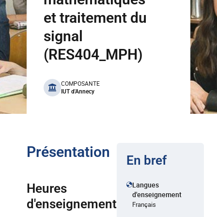
et traitement du
signal
(RES404_MPH)
benefits
COMPOSANTE
IUT d'Annecy
Présentation
En bref
Langues
Heures
d'enseignement
d'enseignement
Français