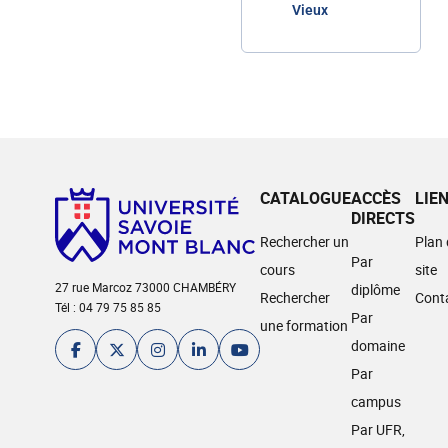
Vieux
CATALOGUE
ACCÈS
LIE
DIRECTS
Rechercher un
Plan
Par
cours
site
27 rue Marcoz 73000 CHAMBÉRY
diplôme
Rechercher
Cont
Tél : 04 79 75 85 85
Par
une formation
domaine
Par
campus
Par UFR,