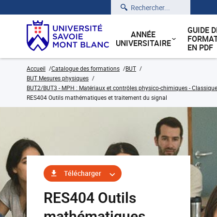
Rechercher
GUIDE D
ANNÉE
FORMAT
UNIVERSITAIRE
EN PDF
Accueil
Catalogue des formations
BUT
BUT Mesures physiques
BUT2/BUT3 - MPH : Matériaux et contrôles physico-chimiques - Classique
RES404 Outils mathématiques et traitement du signal
Télécharger
RES404 Outils
mathématiques