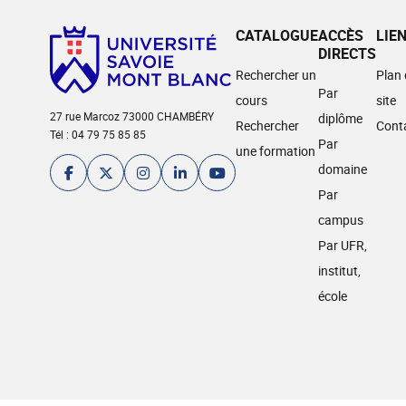
CATALOGUE
ACCÈS
LIE
DIRECTS
Rechercher un
Plan
Par
cours
site
27 rue Marcoz 73000 CHAMBÉRY
diplôme
Rechercher
Cont
Tél : 04 79 75 85 85
Par
une formation
domaine
Par
campus
Par UFR,
institut,
école