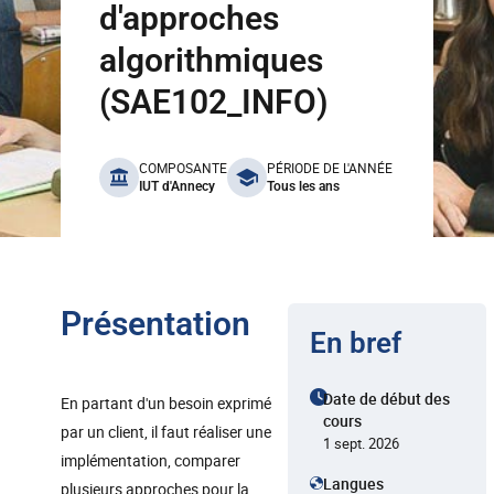
d'approches
algorithmiques
(SAE102_INFO)
benefits
COMPOSANTE
PÉRIODE DE L'ANNÉE
IUT d'Annecy
Tous les ans
Présentation
En bref
Date de début des
En partant d'un besoin exprimé
cours
par un client, il faut réaliser une
1 sept. 2026
implémentation, comparer
Langues
plusieurs approches pour la