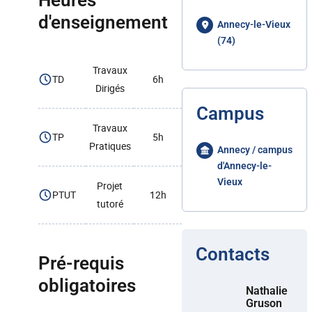
Heures
d'enseignement
Annecy-le-Vieux
(74)
Travaux
TD
6h
Dirigés
Campus
Travaux
TP
5h
Pratiques
Annecy / campus
d'Annecy-le-
Vieux
Projet
PTUT
12h
tutoré
Contacts
Pré-requis
obligatoires
Nathalie
Gruson