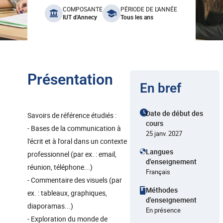
benefits
COMPOSANTE
PÉRIODE DE L'ANNÉE
IUT d'Annecy
Tous les ans
Présentation
En bref
Date de début des
Savoirs de référence étudiés :
cours
- Bases de la communication à
25 janv. 2027
l'écrit et à l'oral dans un contexte
Langues
professionnel (par ex. : email,
d'enseignement
réunion, téléphone...)
Français
- Commentaire des visuels (par
Méthodes
ex. : tableaux, graphiques,
d'enseignement
diaporamas...)
En présence
- Exploration du monde de