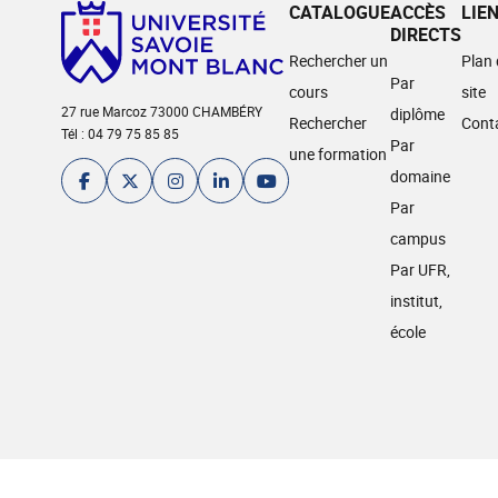
CATALOGUE
ACCÈS
LIE
DIRECTS
Rechercher un
Plan
Par
cours
site
27 rue Marcoz 73000 CHAMBÉRY
diplôme
Rechercher
Cont
Tél : 04 79 75 85 85
Par
une formation
domaine
Par
campus
Par UFR,
institut,
école