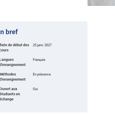
n bref
Date de début des
25 janv. 2027
cours
Langues
Français
d'enseignement
Méthodes
En présence
d'enseignement
Ouvert aux
Oui
étudiants en
échange