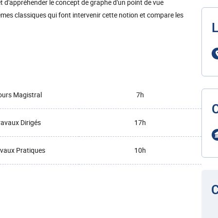
t d'appréhender le concept de graphe d'un point de vue
mes classiques qui font intervenir cette notion et compare les
L
urs Magistral
7h
ravaux Dirigés
17h
vaux Pratiques
10h
C