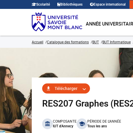
Scolarité
Bibliothèques
Espace international
ANNÉE UNIVERSITAI
Accueil
Catalogue des formations
BUT
BUT Informatique
Télécharger
RES207 Graphes (RES
benefits
COMPOSANTE
PÉRIODE DE L'ANNÉE
IUT d'Annecy
Tous les ans