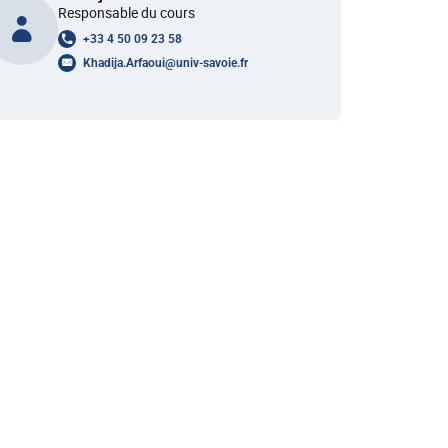
Responsable du cours
+33 4 50 09 23 58
Khadija.Arfaoui
@
univ-savoie.fr