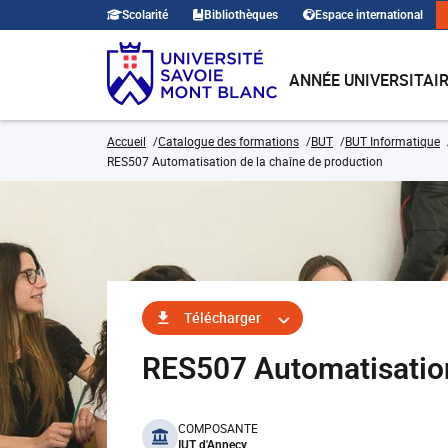
Scolarité
Bibliothèques
Espace international
ANNÉE UNIVERSITAI
Accueil
Catalogue des formations
BUT
BUT Informatique
RES507 Automatisation de la chaîne de production
Télécharger
RES507 Automatisation
benefits
COMPOSANTE
IUT d'Annecy