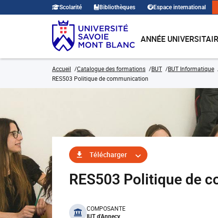
Scolarité
Bibliothèques
Espace international
ANNÉE UNIVERSITAI
Accueil
Catalogue des formations
BUT
BUT Informatique
RES503 Politique de communication
Télécharger
RES503 Politique de 
benefits
COMPOSANTE
IUT d'Annecy