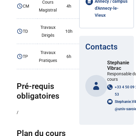
Annecy / campus
Cours
CM
4h
d'Annecy-le-
Magistral
Vieux
Travaux
TD
10h
Dirigés
Contacts
Travaux
TP
6h
Pratiques
Stephanie
Vibrac
Responsable d
cours
Pré-requis
+33 4 50 09
obligatoires
53
Stephanie.Vi
@
univ-savoie
/
Plan du cours