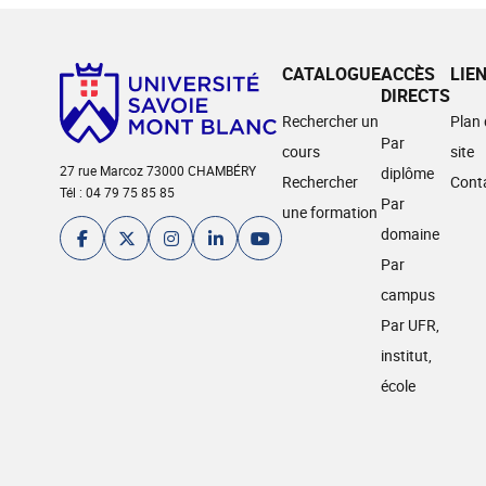
CATALOGUE
ACCÈS
LIE
DIRECTS
Rechercher un
Plan
Par
cours
site
27 rue Marcoz 73000 CHAMBÉRY
diplôme
Rechercher
Cont
Tél : 04 79 75 85 85
Par
une formation
domaine
Par
campus
Par UFR,
institut,
école