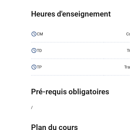
Heures d'enseignement
CM
Co
TD
T
TP
Tra
Pré-requis obligatoires
/
Plan du cours