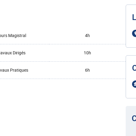
L
urs Magistral
4h
ravaux Dirigés
10h
vaux Pratiques
6h
C