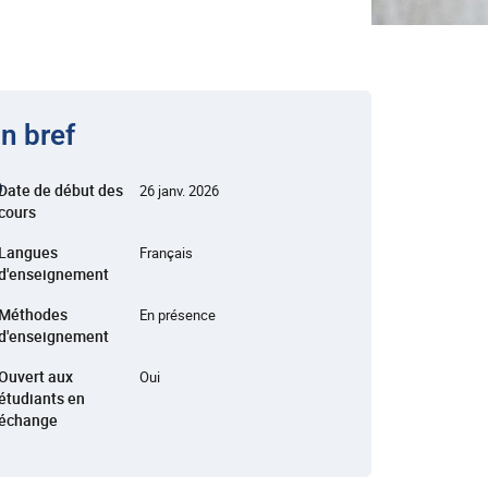
n bref
Date de début des
26 janv. 2026
cours
Langues
Français
d'enseignement
Méthodes
En présence
d'enseignement
Ouvert aux
Oui
étudiants en
échange