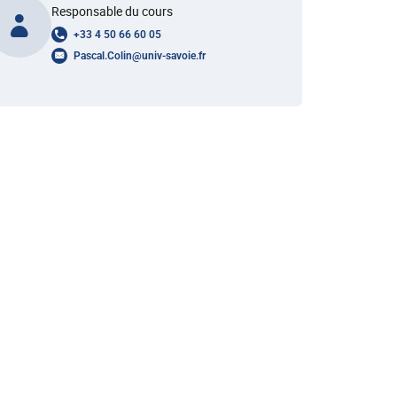
Responsable du cours
+33 4 50 66 60 05
Pascal.Colin
@
univ-savoie.fr