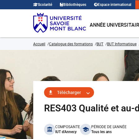
Scolarité
Bibliothèques
Espace international
ANNÉE UNIVERSITAI
Accueil
Catalogue des formations
BUT
BUT Informatique
Télécharger
RES403 Qualité et au-
benefits
COMPOSANTE
PÉRIODE DE L'ANNÉE
IUT d'Annecy
Tous les ans