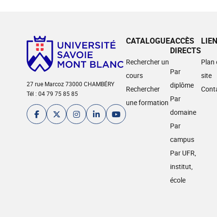
CATALOGUE
ACCÈS
LIE
DIRECTS
Rechercher un
Plan
Par
cours
site
27 rue Marcoz 73000 CHAMBÉRY
diplôme
Rechercher
Cont
Tél : 04 79 75 85 85
Par
une formation
domaine
Par
campus
Par UFR,
institut,
école