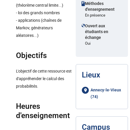
Méthodes
(théorème central limite...)
d'enseignement
- loi des grands nombres
En présence
- applications (chaînes de
Ouvert aux
Markov, générateurs
étudiants en
aléatoires...)
échange
Oui
Objectifs
L'objectif de cette ressource est
Lieux
d'appréhender le calcul des
probabilités.
Annecy-le-Vieux
(74)
Heures
d'enseignement
Campus