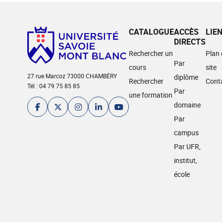
CATALOGUE
ACCÈS
LIE
DIRECTS
Rechercher un
Plan
Par
cours
site
27 rue Marcoz 73000 CHAMBÉRY
diplôme
Rechercher
Cont
Tél : 04 79 75 85 85
Par
une formation
domaine
Par
campus
Par UFR,
institut,
école