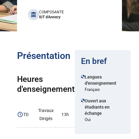
benefits
COMPOSANTE
IUT d'Annecy
Présentation
En bref
Langues
Heures
d'enseignement
d'enseignement
Français
Ouvert aux
étudiants en
Travaux
échange
TD
13h
Dirigés
Oui