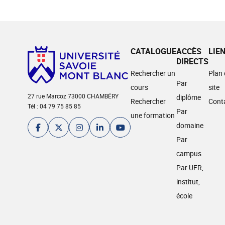
CATALOGUE
ACCÈS
LIE
DIRECTS
Rechercher un
Plan
Par
cours
site
27 rue Marcoz 73000 CHAMBÉRY
diplôme
Rechercher
Cont
Tél : 04 79 75 85 85
Par
une formation
domaine
Par
campus
Par UFR,
institut,
école