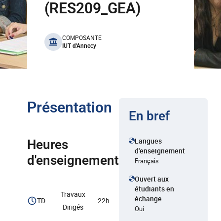
(RES209_GEA)
benefits
COMPOSANTE
IUT d'Annecy
Présentation
En bref
Langues
Heures
d'enseignement
d'enseignement
Français
Ouvert aux
étudiants en
Travaux
échange
TD
22h
Dirigés
Oui