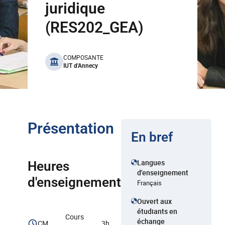
juridique
(RES202_GEA)
benefits
COMPOSANTE
IUT d'Annecy
Présentation
En bref
Langues
Heures
d'enseignement
d'enseignement
Français
Ouvert aux
étudiants en
Cours
échange
CM
3h