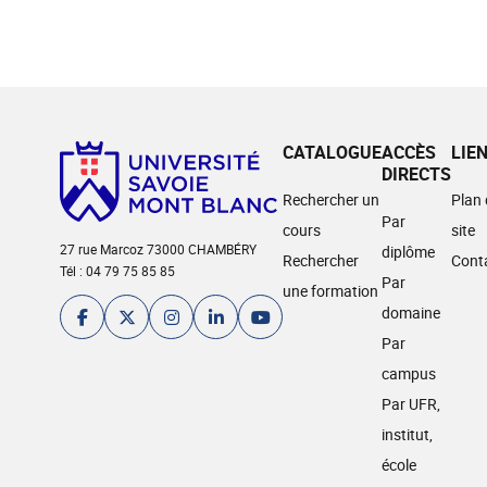
CATALOGUE
ACCÈS
LIE
DIRECTS
Rechercher un
Plan
Par
cours
site
27 rue Marcoz 73000 CHAMBÉRY
diplôme
Rechercher
Cont
Tél : 04 79 75 85 85
Par
une formation
domaine
Par
campus
Par UFR,
institut,
école