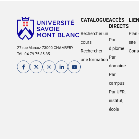
CATALOGUE
ACCÈS
LIE
DIRECTS
Rechercher un
Plan
Par
cours
site
27 rue Marcoz 73000 CHAMBÉRY
diplôme
Rechercher
Cont
Tél : 04 79 75 85 85
Par
une formation
domaine
Par
campus
Par UFR,
institut,
école