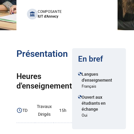
benefits
COMPOSANTE
IUT d'Annecy
Présentation
En bref
Langues
Heures
d'enseignement
d'enseignement
Français
Ouvert aux
étudiants en
Travaux
échange
TD
15h
Dirigés
Oui