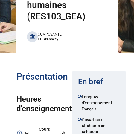
humaines
(RES103_GEA)
benefits
COMPOSANTE
IUT d'Annecy
Présentation
En bref
Langues
Heures
d'enseignement
d'enseignement
Français
Ouvert aux
étudiants en
Cours
échange
CM
6h