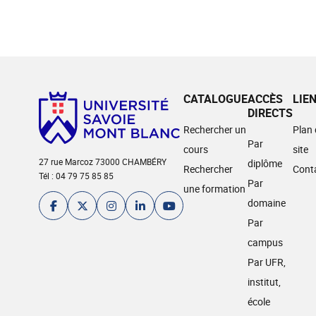
CATALOGUE
ACCÈS
LIE
DIRECTS
Rechercher un
Plan
Par
cours
site
27 rue Marcoz 73000 CHAMBÉRY
diplôme
Rechercher
Cont
Tél : 04 79 75 85 85
Par
une formation
domaine
Par
campus
Par UFR,
institut,
école