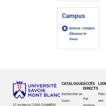
Campus
Annecy / campus
d'Annecy-le-
Vieux
CATALOGUE
ACCÈS
LIE
DIRECTS
Rechercher un
Plan
Par
cours
site
27 rue Marcoz 73000 CHAMBÉRY
diplôme