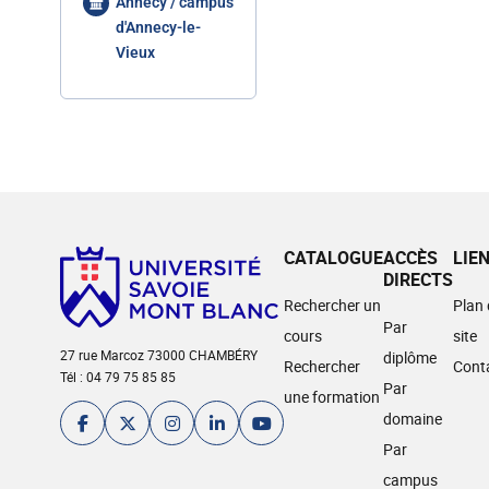
Annecy / campus
d'Annecy-le-
Vieux
CATALOGUE
ACCÈS
LIE
DIRECTS
Rechercher un
Plan
Par
cours
site
27 rue Marcoz 73000 CHAMBÉRY
diplôme
Rechercher
Cont
Tél : 04 79 75 85 85
Par
une formation
domaine
Par
campus