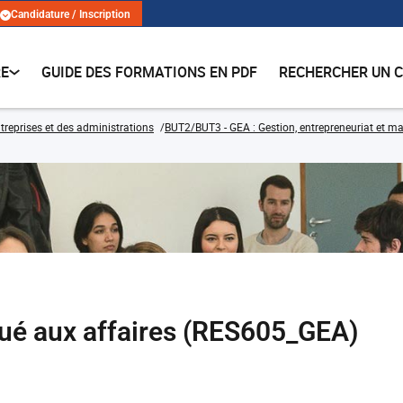
Candidature / Inscription
RE
GUIDE DES FORMATIONS EN PDF
RECHERCHER UN 
treprises et des administrations
BUT2/BUT3 - GEA : Gestion, entrepreneuriat et ma
ué aux affaires (RES605_GEA)