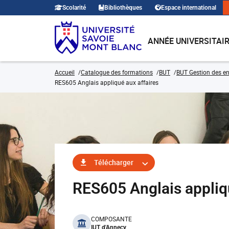
Scolarité
Bibliothèques
Espace international
ANNÉE UNIVERSITAI
Accueil
Catalogue des formations
BUT
BUT Gestion des en
RES605 Anglais appliqué aux affaires
Télécharger
RES605 Anglais appliq
benefits
COMPOSANTE
IUT d'Annecy