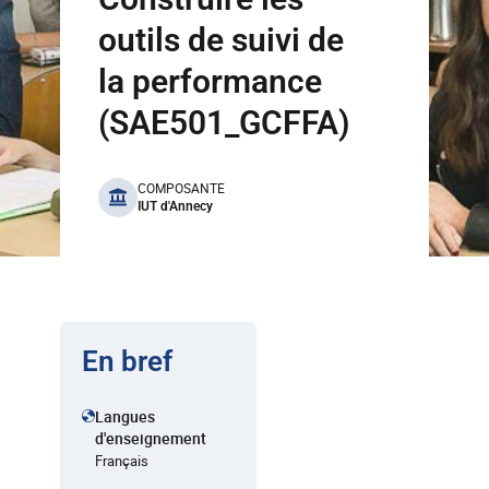
outils de suivi de
la performance
(SAE501_GCFFA)
benefits
COMPOSANTE
IUT d'Annecy
En bref
Langues
d'enseignement
Français