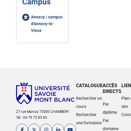
Campus
Annecy / campus
d'Annecy-le-
Vieux
CATALOGUE
ACCÈS
LIE
DIRECTS
Rechercher un
Plan
Par
cours
site
27 rue Marcoz 73000 CHAMBÉRY
diplôme
Rechercher
Cont
Tél : 04 79 75 85 85
Par
une formation
domaine