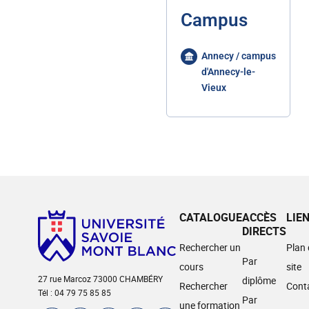
Campus
Annecy / campus
d'Annecy-le-
Vieux
CATALOGUE
ACCÈS
LIE
DIRECTS
Rechercher un
Plan
Par
cours
site
27 rue Marcoz 73000 CHAMBÉRY
diplôme
Rechercher
Cont
Tél : 04 79 75 85 85
Par
une formation