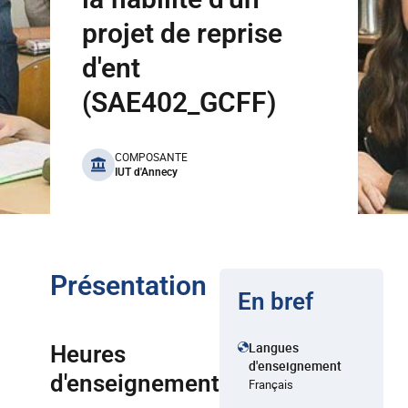
projet de reprise
d'ent
(SAE402_GCFF)
benefits
COMPOSANTE
IUT d'Annecy
Présentation
En bref
Langues
Heures
d'enseignement
d'enseignement
Français